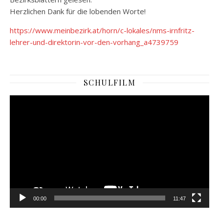
Herzlichen Dank für die lobenden Worte!
https://www.meinbezirk.at/horn/c-lokales/nms-irnfritz-
lehrer-und-direktorin-vor-den-vorhang_a4739759
SCHULFILM
Video-
Player
00:00
11:47