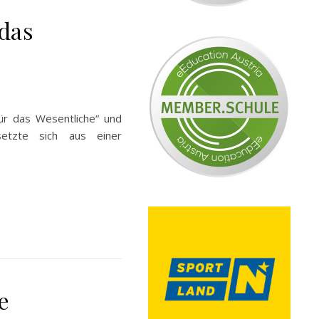
 das
ür das Wesentliche“ und
setzte sich aus einer
e