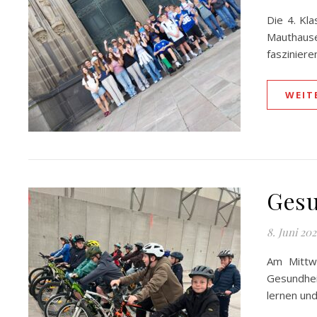
Die 4. Kl
Mauthause
fasziniere
WEIT
Gesu
8. Juni 20
Am Mittwo
Gesundhei
lernen un