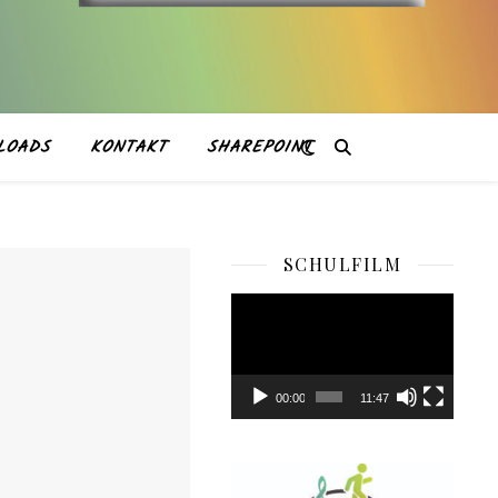
LOADS
KONTAKT
SHAREPOINT
SCHULFILM
Video-
Player
00:00
11:47