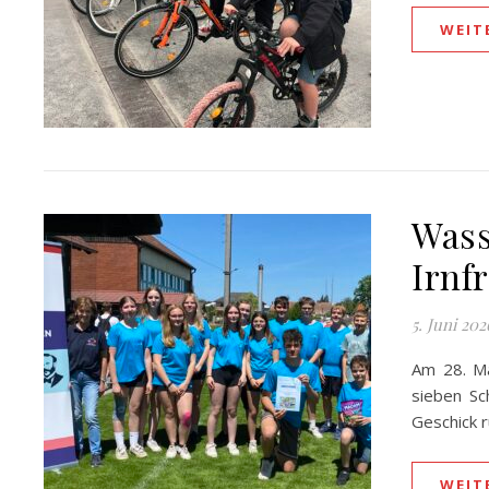
WEIT
Wass
Irnfr
5. Juni 202
Am 28. Ma
sieben Sc
Geschick 
WEIT