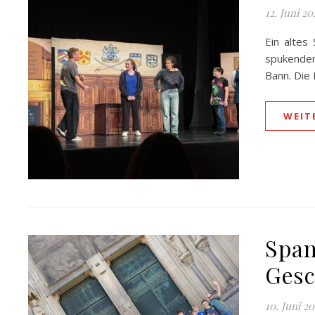
12. Juni 20
Ein altes
spukender
Bann. Die
WEIT
Span
Gesc
10. Juni 2