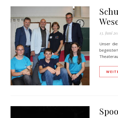
Schul
Wese
13. Juni 20
Unser die
begeiste
Theaterauf
WEIT
Spoo