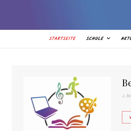
STARTSEITE
SCHULE
AKT
B
2. Ju