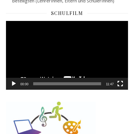
Beteiligten (LehrerInnen, Eltern und SchülerInnen)
SCHULFILM
Video-
Player
00:00
11:47