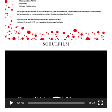
SCHULFILM
Video-
Player
00:00
11:47