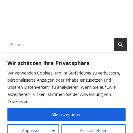
Wir schätzen Ihre Privatsphäre
ARCHIVE
Wir verwenden Cookies, um Ihr Surferlebnis zu verbessern,
Archive
personalisierte Anzeigen oder Inhalte einzusetzen und
unseren Datenverkehr zu analysieren. Wenn Sie auf „Alle
akzeptieren" klicken, stimmen Sie der Anwendung von
Cookies zu.
Alle akzeptieren
Irene Herzog-Genner 2026 ©
Anpassen
Alles ablehnen
Ashe Theme von
WP Royal
.
Impressum
Datenschutz