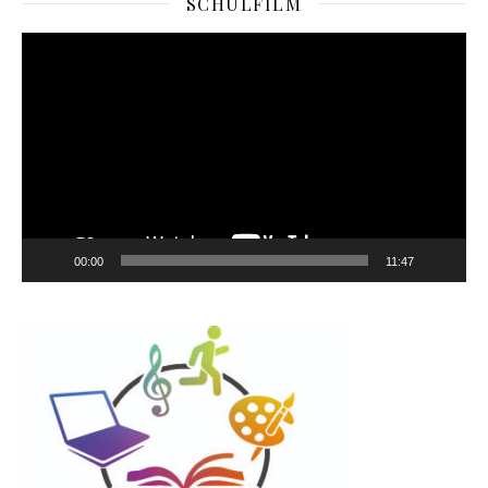
SCHULFILM
Video-
Player
00:00
11:47