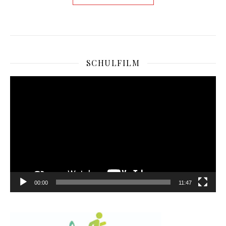
SCHULFILM
Video-
Player
00:00
11:47