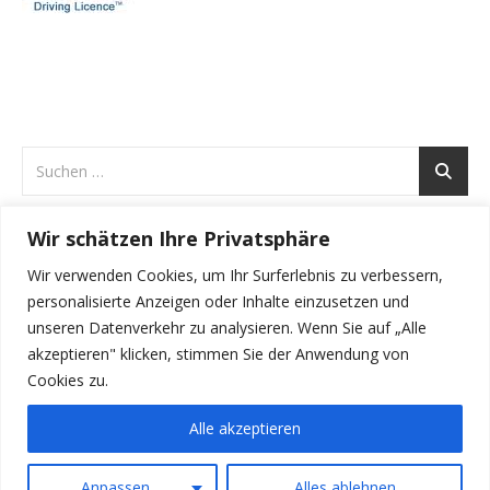
Wir schätzen Ihre Privatsphäre
ARCHIVE
Wir verwenden Cookies, um Ihr Surferlebnis zu verbessern,
Archive
personalisierte Anzeigen oder Inhalte einzusetzen und
unseren Datenverkehr zu analysieren. Wenn Sie auf „Alle
akzeptieren" klicken, stimmen Sie der Anwendung von
Cookies zu.
Alle akzeptieren
Irene Herzog-Genner 2026 ©
Anpassen
Alles ablehnen
Ashe Theme von
WP Royal
.
Impressum
Datenschutz