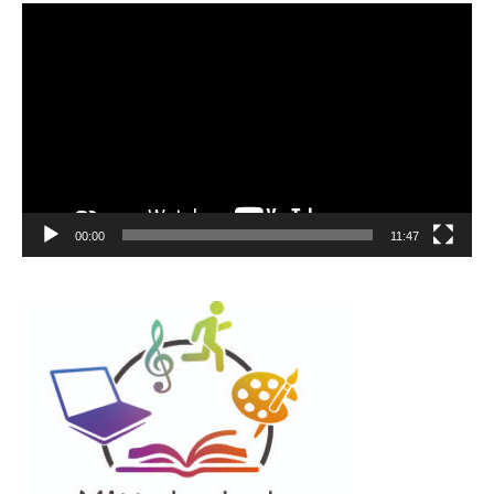
Video-
Player
00:00
11:47